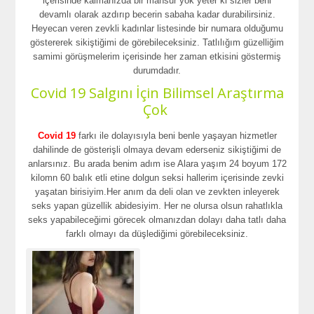
içerisinde kalmanızda bir mahsur yok yeter ki sizler beni
devamlı olarak azdırıp becerin sabaha kadar durabilirsiniz.
Heyecan veren zevkli kadınlar listesinde bir numara olduğumu
göstererek sikiştiğimi de görebileceksiniz. Tatlılığım güzelliğim
samimi görüşmelerim içerisinde her zaman etkisini göstermiş
durumdadır.
Covid 19 Salgını İçin Bilimsel Araştırma
Çok
Covid 19
farkı ile dolayısıyla beni benle yaşayan hizmetler
dahilinde de gösterişli olmaya devam ederseniz sikiştiğimi de
anlarsınız. Bu arada benim adım ise Alara yaşım 24 boyum 172
kilomn 60 balık etli etine dolgun seksi hallerim içerisinde zevki
yaşatan birisiyim.Her anım da deli olan ve zevkten inleyerek
seks yapan güzellik abidesiyim. Her ne olursa olsun rahatlıkla
seks yapabileceğimi görecek olmanızdan dolayı daha tatlı daha
farklı olmayı da düşlediğimi görebileceksiniz.