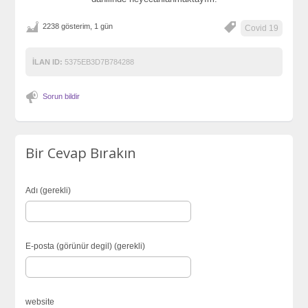
2238 gösterim, 1 gün
Covid 19
İLAN ID:
5375EB3D7B784288
Sorun bildir
Bir Cevap Bırakın
Adı (gerekli)
E-posta (görünür degil) (gerekli)
website